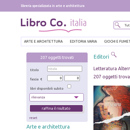
libreria specializzata in arte e architettura
ARTE E ARCHITETTURA
EDITORIA VARIA
GIOCHI E FUME
Editori
207
oggetti trovati
Letteratura Alter
titolo
207 oggetti trova
fascia €
libri disponibili subito
reset
Arte e architettura