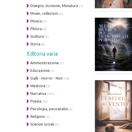
Disegno, Incisione, Miniatura
(1)
Musei, collezioni
(2)
Musica
(5)
Pittura
(6)
Scultura
(2)
Storia
(4)
Editoria varia
Amministrazione
(1)
Educazione
(1)
Gialli - Horror - Noir
(16)
Medicina
(3)
Narrativa
(121)
Poesia
(33)
Psicologia, psicoanalisi
(5)
Religioni
(1)
Scienze sociali
(2)