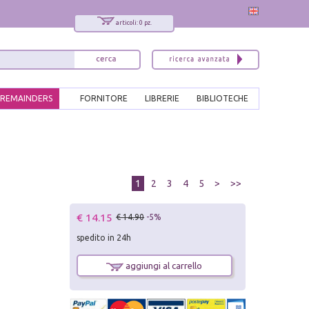
articoli: 0 pz.
REMAINDERS
FORNITORE
LIBRERIE
BIBLIOTECHE
1
2
3
4
5
>
>>
€ 14.15
€ 14.90
-5%
spedito in 24h
aggiungi al carrello