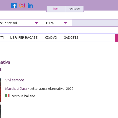
login
registrati
TTI
LIBRI PER RAGAZZI
CD/DVD
GADGETS
nativa
ti
Vivi sempre
Marchesi Clara
- Letteratura Alternativa, 2022
testo in italiano