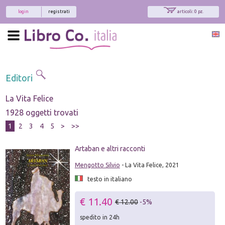
login
registrati
articoli: 0 pz.
Editori
La Vita Felice
1928 oggetti trovati
1
2
3
4
5
>
>>
Artaban e altri racconti
Mengotto Silvio
- La Vita Felice, 2021
testo in italiano
€ 11.40
€ 12.00
-5%
spedito in 24h