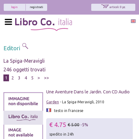
login
registrati
articoli: 0 pz.
Editori
La Spiga-Meravigli
246 oggetti trovati
1
2
3
4
5
>
>>
Une Aventure Dans le Jardin. Con CD Audio
Garden
- La Spiga-Meravigli, 2010
testo in francese
€ 4.75
€ 5.00
-5%
spedito in 24h