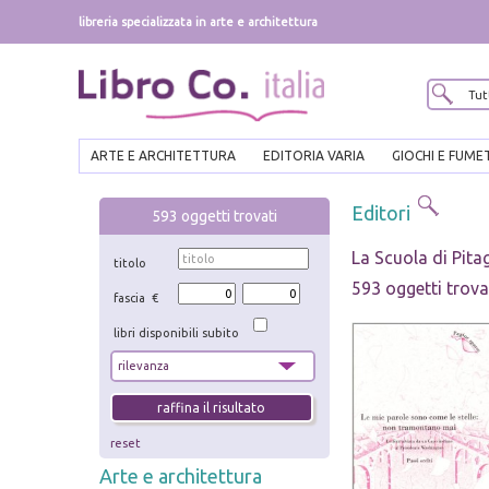
libreria specializzata in arte e architettura
ARTE E ARCHITETTURA
EDITORIA VARIA
GIOCHI E FUME
Editori
593
oggetti trovati
La Scuola di Pita
titolo
593 oggetti trova
fascia €
libri disponibili subito
reset
Arte e architettura