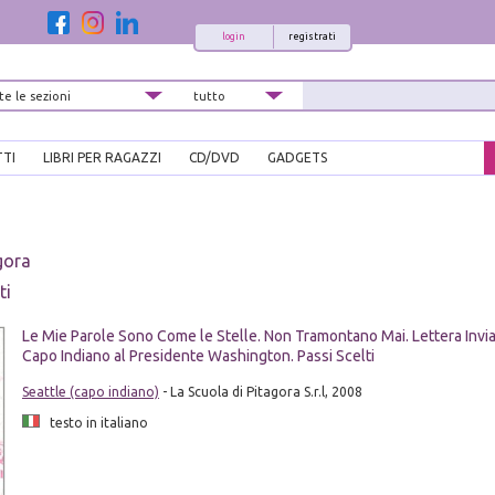
login
registrati
TTI
LIBRI PER RAGAZZI
CD/DVD
GADGETS
gora
ti
Le Mie Parole Sono Come le Stelle. Non Tramontano Mai. Lettera Invi
Capo Indiano al Presidente Washington. Passi Scelti
Seattle (capo indiano)
- La Scuola di Pitagora S.r.l, 2008
testo in italiano