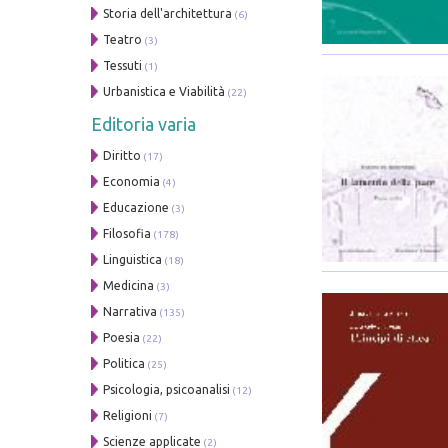
Storia dell'architettura
(6)
Teatro
(3)
Tessuti
(1)
Urbanistica e Viabilità
(22)
Editoria varia
Diritto
(17)
Economia
(4)
Educazione
(3)
Filosofia
(178)
Linguistica
(18)
Medicina
(3)
Narrativa
(135)
Poesia
(22)
Politica
(25)
Psicologia, psicoanalisi
(12)
Religioni
(7)
Scienze applicate
(2)