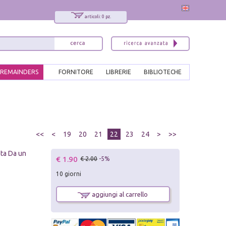
articoli: 0 pz.
REMAINDERS
FORNITORE
LIBRERIE
BIBLIOTECHE
<<
<
19
20
21
22
23
24
>
>>
ata Da un
€ 1.90
€ 2.00
-5%
10 giorni
aggiungi al carrello