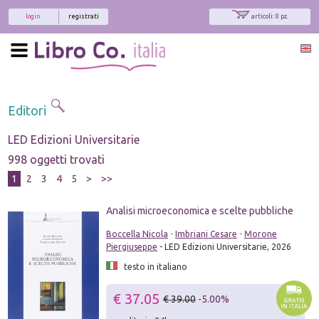
login
registrati
articoli: 0 pz.
Editori
LED Edizioni Universitarie
998 oggetti trovati
1
2
3
4
5
>
>>
Analisi microeconomica e scelte pubbliche
Boccella Nicola
-
Imbriani Cesare
-
Morone
Piergiuseppe
- LED Edizioni Universitarie, 2026
testo in italiano
€ 37.05
€ 39.00
-5.00%