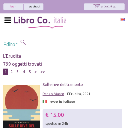
login
registrati
articoli: 0 pz.
Editori
L'Erudita
799 oggetti trovati
1
2
3
4
5
>
>>
Sulle rive del tramonto
Penzo Marco
- L'Erudita, 2021
testo in italiano
€ 15.00
spedito in 24h