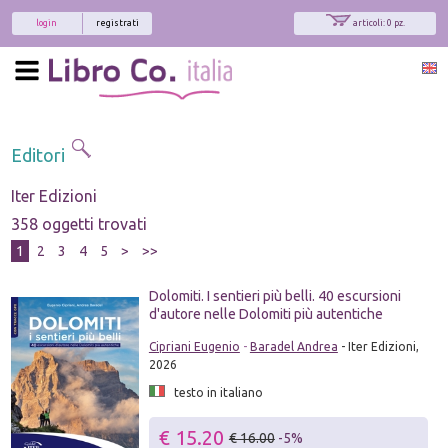
login
registrati
articoli: 0 pz.
Editori
Iter Edizioni
358 oggetti trovati
1
2
3
4
5
>
>>
Dolomiti. I sentieri più belli. 40 escursioni
d'autore nelle Dolomiti più autentiche
Cipriani Eugenio
-
Baradel Andrea
- Iter Edizioni,
2026
testo in italiano
€ 15.20
€ 16.00
-5%