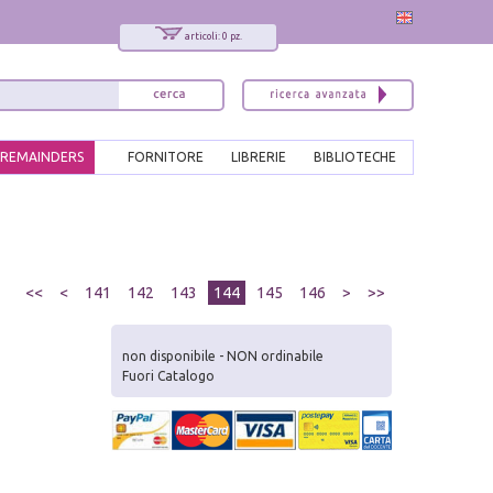
articoli: 0 pz.
REMAINDERS
FORNITORE
LIBRERIE
BIBLIOTECHE
<<
<
141
142
143
144
145
146
>
>>
non disponibile - NON ordinabile
Fuori Catalogo