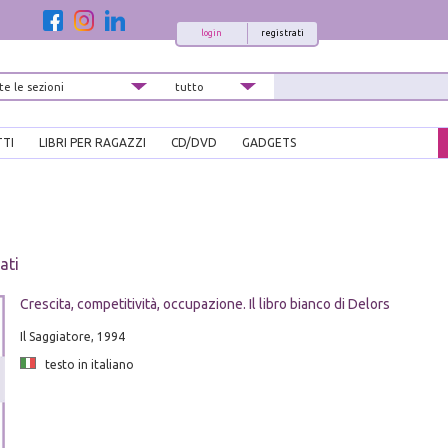
login
registrati
TTI
LIBRI PER RAGAZZI
CD/DVD
GADGETS
ati
Crescita, competitività, occupazione. Il libro bianco di Delors
Il Saggiatore, 1994
testo in italiano