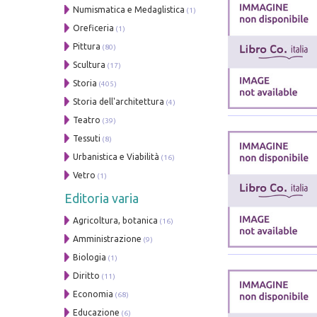
Numismatica e Medaglistica
(1)
Oreficeria
(1)
Pittura
(80)
Scultura
(17)
Storia
(405)
Storia dell'architettura
(4)
Teatro
(39)
Tessuti
(8)
Urbanistica e Viabilità
(16)
Vetro
(1)
Editoria varia
Agricoltura, botanica
(16)
Amministrazione
(9)
Biologia
(1)
Diritto
(11)
Economia
(68)
Educazione
(6)