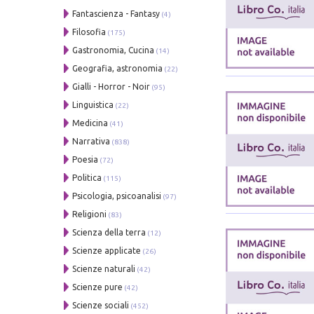
Fantascienza - Fantasy
(4)
Filosofia
(175)
Gastronomia, Cucina
(14)
Geografia, astronomia
(22)
Gialli - Horror - Noir
(95)
Linguistica
(22)
Medicina
(41)
Narrativa
(838)
Poesia
(72)
Politica
(115)
Psicologia, psicoanalisi
(97)
Religioni
(83)
Scienza della terra
(12)
Scienze applicate
(26)
Scienze naturali
(42)
Scienze pure
(42)
Scienze sociali
(452)