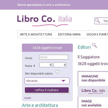
libreria specializzata in arte e architettura
ARTE E ARCHITETTURA
EDITORIA VARIA
GIOCHI E FUME
Editori
3628
oggetti trovati
Il Saggiatore
titolo
3628 oggetti trov
fascia €
libri disponibili subito
reset
Arte e architettura