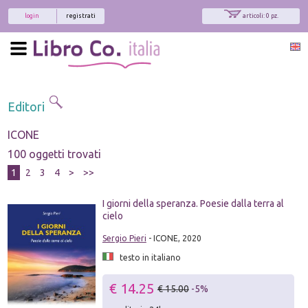
login
registrati
articoli: 0 pz.
Editori
ICONE
100 oggetti trovati
1
2
3
4
>
>>
I giorni della speranza. Poesie dalla terra al
cielo
Sergio Pieri
- ICONE, 2020
testo in italiano
€ 14.25
€ 15.00
-5%