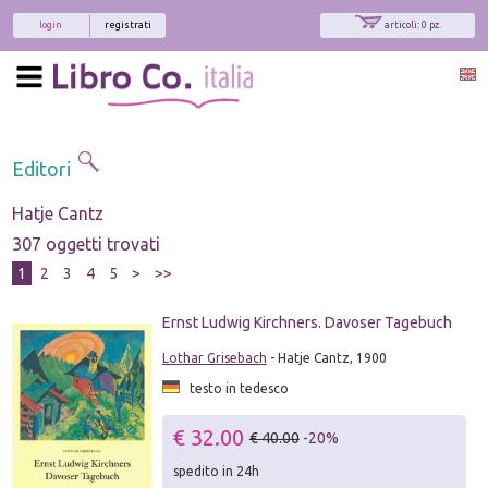
login
registrati
articoli: 0 pz.
Editori
Hatje Cantz
307 oggetti trovati
1
2
3
4
5
>
>>
Ernst Ludwig Kirchners. Davoser Tagebuch
Lothar Grisebach
- Hatje Cantz, 1900
testo in tedesco
€ 32.00
€ 40.00
-20%
spedito in 24h