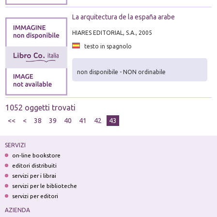
La arquitectura de la españa arabe
HIARES EDITORIAL, S.A., 2005
testo in spagnolo
non disponibile - NON ordinabile
1052 oggetti trovati
<<
<
38
39
40
41
42
43
SERVIZI
on-line bookstore
editori distribuiti
servizi per i librai
servizi per le biblioteche
servizi per editori
AZIENDA