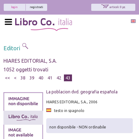
login
registrati
articoli: 0 pz.
Editori
HIARES EDITORIAL, S.A.
1052 oggetti trovati
<<
<
38
39
40
41
42
43
La poblacion dvd. geografia española
HIARES EDITORIAL, S.A., 2006
testo in spagnolo
non disponibile - NON ordinabile