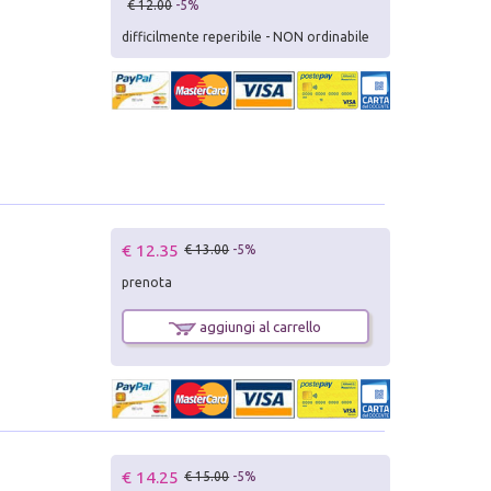
€ 12.00
-5%
difficilmente reperibile - NON ordinabile
€ 12.35
€ 13.00
-5%
prenota
aggiungi al carrello
€ 14.25
€ 15.00
-5%