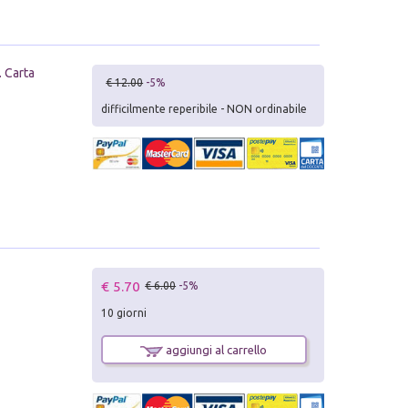
 Carta
€ 12.00
-5%
difficilmente reperibile - NON ordinabile
€ 5.70
€ 6.00
-5%
10 giorni
aggiungi al carrello