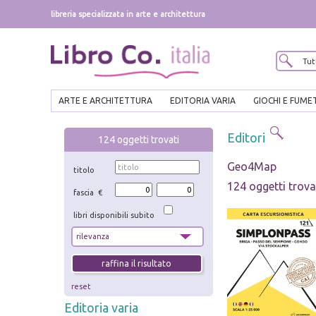
libreria specializzata in arte e architettura
ARTE E ARCHITETTURA
EDITORIA VARIA
GIOCHI E FUME
Editori
124
oggetti trovati
Geo4Map
titolo
124 oggetti trova
fascia €
libri disponibili subito
reset
Editoria varia