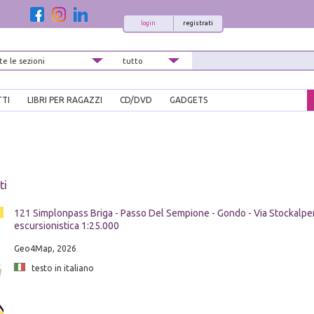
login
registrati
TTI
LIBRI PER RAGAZZI
CD/DVD
GADGETS
ti
121 Simplonpass Briga - Passo Del Sempione - Gondo - Via Stockalper
escursionistica 1:25.000
Geo4Map, 2026
testo in italiano