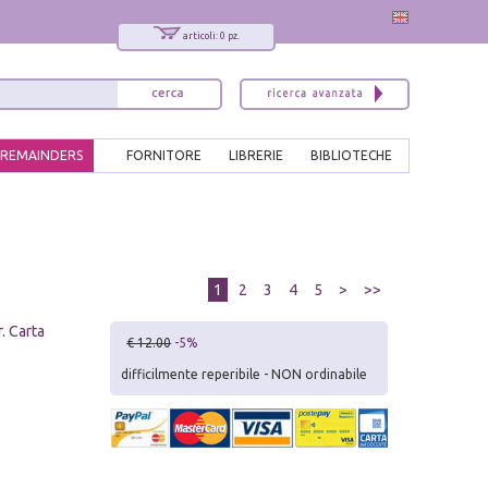
articoli: 0 pz.
REMAINDERS
FORNITORE
LIBRERIE
BIBLIOTECHE
1
2
3
4
5
>
>>
. Carta
€ 12.00
-5%
difficilmente reperibile - NON ordinabile