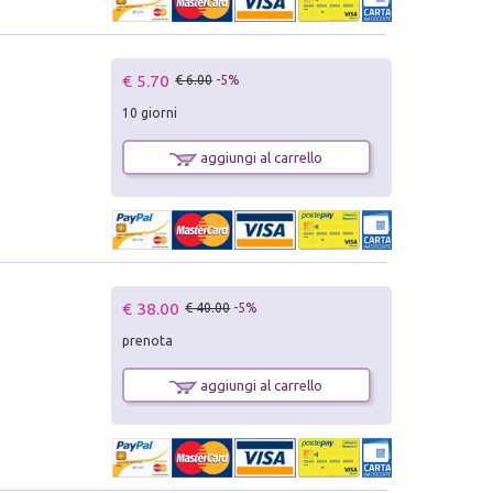
€ 5.70
€ 6.00
-5%
10 giorni
aggiungi al carrello
€ 38.00
€ 40.00
-5%
prenota
aggiungi al carrello