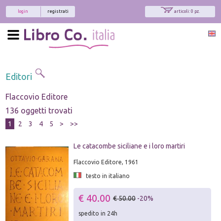
login
registrati
articoli: 0 pz.
Editori
Flaccovio Editore
136 oggetti trovati
1
2
3
4
5
>
>>
Le catacombe siciliane e i loro martiri
Flaccovio Editore, 1961
testo in italiano
€ 40.00
€ 50.00
-20%
spedito in 24h