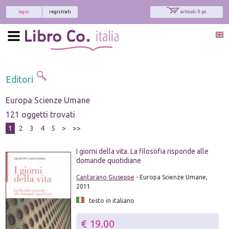
login
registrati
articoli: 0 pz.
Editori
Europa Scienze Umane
121 oggetti trovati
1
2
3
4
5
>
>>
I giorni della vita. La filosofia risponde alle
domande quotidiane
Cantarano Giuseppe
- Europa Scienze Umane,
2011
testo in italiano
€ 19.00