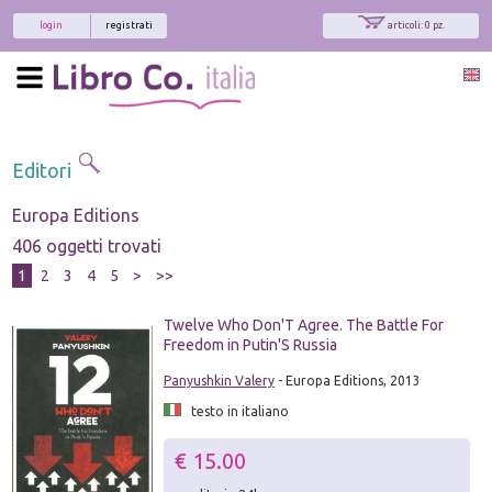
login
registrati
articoli: 0 pz.
Editori
Europa Editions
406 oggetti trovati
1
2
3
4
5
>
>>
Twelve Who Don'T Agree. The Battle For
Freedom in Putin'S Russia
Panyushkin Valery
- Europa Editions, 2013
testo in italiano
€ 15.00