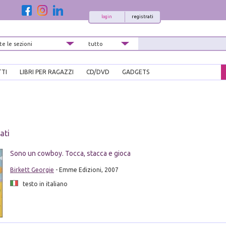
login
registrati
TTI
LIBRI PER RAGAZZI
CD/DVD
GADGETS
ati
Sono un cowboy. Tocca, stacca e gioca
Birkett Georgie
- Emme Edizioni, 2007
testo in italiano