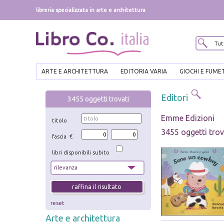
libreria specializzata in arte e architettura
ARTE E ARCHITETTURA
EDITORIA VARIA
GIOCHI E FUME
Editori
3455
oggetti trovati
Emme Edizioni
titolo
3455 oggetti trov
fascia €
libri disponibili subito
reset
Arte e architettura