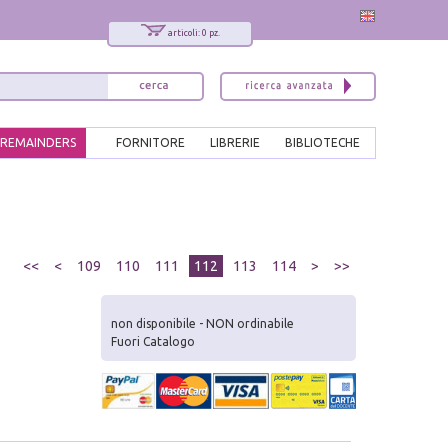
articoli: 0 pz.
REMAINDERS
FORNITORE
LIBRERIE
BIBLIOTECHE
<<
<
109
110
111
112
113
114
>
>>
non disponibile - NON ordinabile
Fuori Catalogo