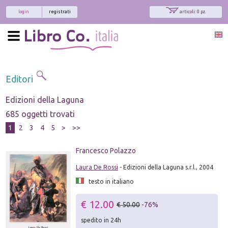
login
registrati
articoli: 0 pz.
Editori
Edizioni della Laguna
685 oggetti trovati
1
2
3
4
5
>
>>
Francesco Polazzo
Laura De Rossi
- Edizioni della Laguna s.r.l., 2004
testo in italiano
€ 12.00
€ 50.00
-76%
spedito in 24h