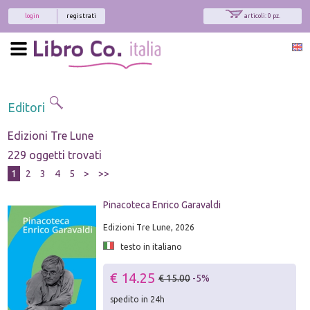
login
registrati
articoli: 0 pz.
Editori
Edizioni Tre Lune
229 oggetti trovati
1
2
3
4
5
>
>>
Pinacoteca Enrico Garavaldi
Edizioni Tre Lune, 2026
testo in italiano
€ 14.25
€ 15.00
-5%
spedito in 24h