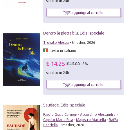
spedito in 24h
aggiungi al carrello
Dentro la pietra blu. Ediz. speciale
Trovato Alessia
- Smasher, 2026
testo in italiano
€ 14.25
€ 15.00
-5%
spedito in 24h
aggiungi al carrello
Saudade. Ediz. speciale
Fasolo Giulia Carmen
-
Accordino Alessandra
-
Caputo Maria Rita
-
Magistro Marcella
-
Raffa
Gabriella
- Smasher, 2026