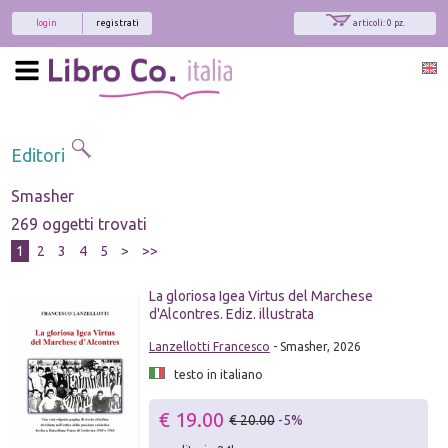
login
registrati
articoli: 0 pz.
Editori
Smasher
269 oggetti trovati
1
2
3
4
5
>
>>
La gloriosa Igea Virtus del Marchese
d'Alcontres. Ediz. illustrata
Lanzellotti Francesco
- Smasher, 2026
testo in italiano
€ 19.00
€ 20.00
-5%