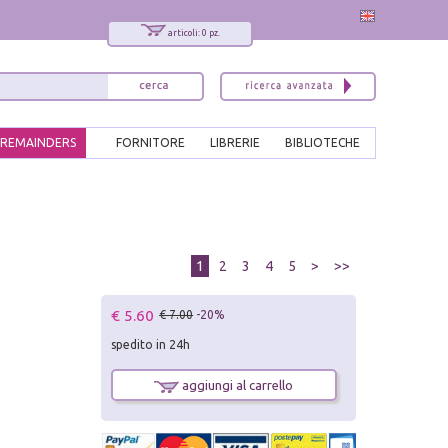
articoli: 0 pz.
REMAINDERS
FORNITORE
LIBRERIE
BIBLIOTECHE
1
2
3
4
5
>
>>
€ 5.60
€ 7.00
-20%
spedito in 24h
aggiungi al carrello