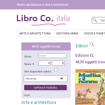
libreria specializzata in arte e architettura
ARTE E ARCHITETTURA
EDITORIA VARIA
GIOCHI E FUME
Editori
4630
oggetti trovati
Edizioni EL
titolo
4630 oggetti trov
fascia €
libri disponibili subito
reset
Arte e architettura