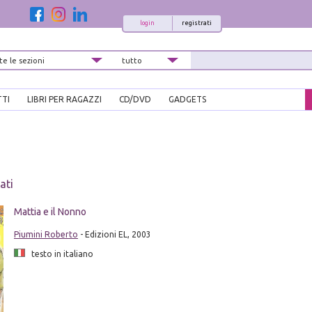
login
registrati
TTI
LIBRI PER RAGAZZI
CD/DVD
GADGETS
ati
Mattia e il Nonno
Piumini Roberto
- Edizioni EL, 2003
testo in italiano