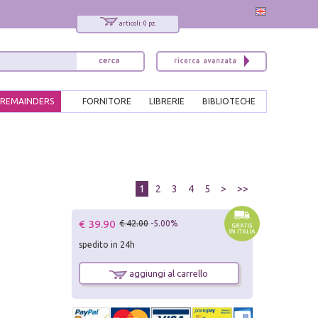
articoli: 0 pz.
REMAINDERS
FORNITORE
LIBRERIE
BIBLIOTECHE
1
2
3
4
5
>
>>
€ 39.90
€ 42.00
-5.00%
spedito in 24h
aggiungi al carrello