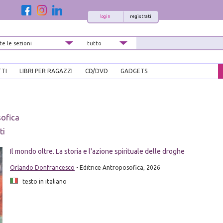
login
registrati
TTI
LIBRI PER RAGAZZI
CD/DVD
GADGETS
sofica
ti
Il mondo oltre. La storia e l'azione spirituale delle droghe
Orlando Donfrancesco
- Editrice Antroposofica, 2026
testo in italiano