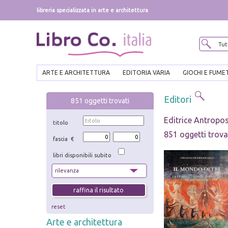
libreria specializzata in arte e architettura
ARTE E ARCHITETTURA
EDITORIA VARIA
GIOCHI E FUME
Editori
851
oggetti trovati
Editrice Antropo
titolo
851 oggetti trova
fascia €
libri disponibili subito
reset
Arte e architettura