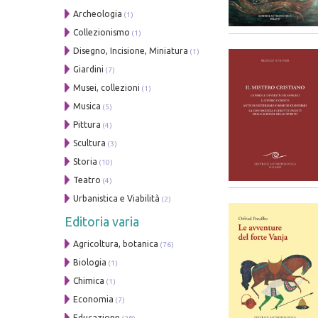
Archeologia
(1)
Collezionismo
(1)
Disegno, Incisione, Miniatura
(1)
Giardini
(7)
Musei, collezioni
(1)
Musica
(5)
Pittura
(4)
Scultura
(3)
Storia
(10)
Teatro
(4)
Urbanistica e Viabilità
(2)
Editoria varia
Agricoltura, botanica
(76)
Biologia
(1)
Chimica
(1)
Economia
(7)
Educazione