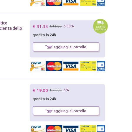
ntico
€ 31.35
€ 33.00
-5.00%
scienza dello
spedito in 24h
aggiungi al carrello
€ 19.00
€ 20.00
-5%
spedito in 24h
aggiungi al carrello