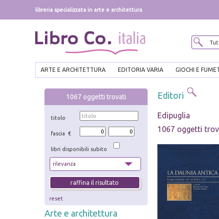
libreria specializzata in arte e architettura
ARTE E ARCHITETTURA
EDITORIA VARIA
GIOCHI E FUME
Editori
1067
oggetti trovati
Edipuglia
titolo
1067 oggetti trov
fascia €
libri disponibili subito
reset
Arte e architettura