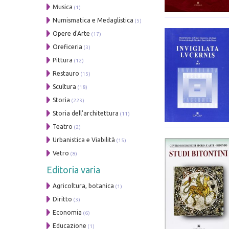
Musica
(1)
Numismatica e Medaglistica
(5)
Opere d'Arte
(17)
Oreficeria
(3)
Pittura
(12)
Restauro
(15)
Scultura
(18)
Storia
(223)
Storia dell'architettura
(11)
Teatro
(2)
Urbanistica e Viabilità
(15)
Vetro
(8)
Editoria varia
Agricoltura, botanica
(1)
Diritto
(3)
Economia
(6)
Educazione
(1)