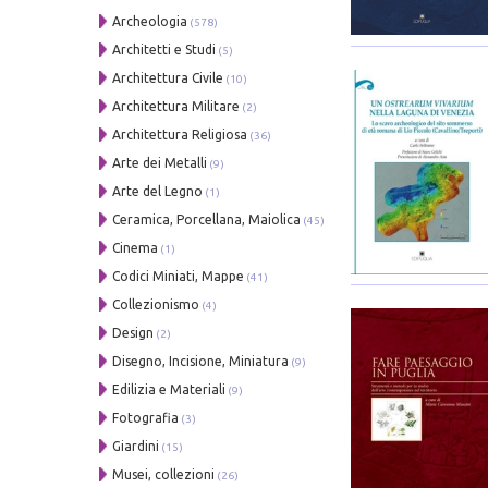
Archeologia
(578)
Architetti e Studi
(5)
Architettura Civile
(10)
Architettura Militare
(2)
Architettura Religiosa
(36)
Arte dei Metalli
(9)
Arte del Legno
(1)
Ceramica, Porcellana, Maiolica
(45)
Cinema
(1)
Codici Miniati, Mappe
(41)
Collezionismo
(4)
Design
(2)
Disegno, Incisione, Miniatura
(9)
Edilizia e Materiali
(9)
Fotografia
(3)
Giardini
(15)
Musei, collezioni
(26)