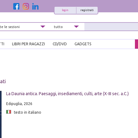
login
registrati
TTI
LIBRI PER RAGAZZI
CD/DVD
GADGETS
ati
La Daunia antica. Paesaggi, insediamenti, culti, arte (X-III sec. a.C.)
Edipuglia, 2026
testo in italiano