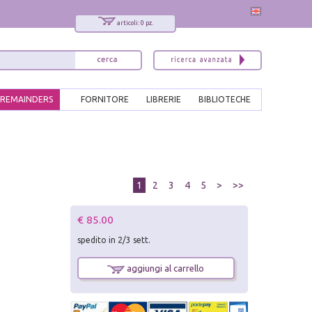
articoli: 0 pz.
REMAINDERS
FORNITORE
LIBRERIE
BIBLIOTECHE
1
2
3
4
5
>
>>
€ 85.00
spedito in 2/3 sett.
aggiungi al carrello