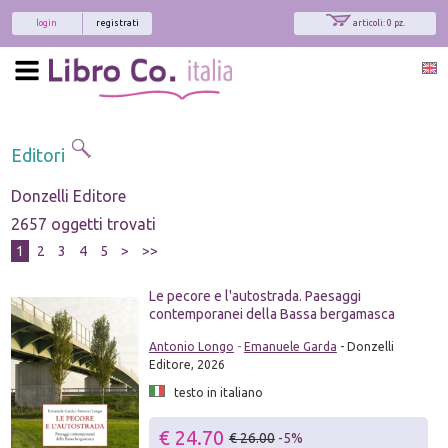
login
registrati
articoli: 0 pz.
Editori
Donzelli Editore
2657 oggetti trovati
1
2
3
4
5
>
>>
Le pecore e l'autostrada. Paesaggi
contemporanei della Bassa bergamasca
Antonio Longo
-
Emanuele Garda
- Donzelli
Editore, 2026
testo in italiano
€ 24.70
€ 26.00
-5%