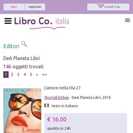
login
registrati
articoli: 0 pz.
Editori
DeA Planeta Libri
146 oggetti trovati
1
2
3
4
5
>
>>
L'amore nella fila 27
Shortall Eithne
- DeA Planeta Libri, 2018
testo in italiano
€ 16.00
spedito in 24h