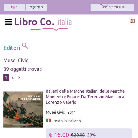
login
registrati
articoli: 0 pz.
Editori
Musei Civici
39 oggetti trovati
1
2
>
Italiani delle Marche. Italiani delle Marche.
Momenti e Figure: Da Terenzio Mamiani a
Lorenzo Valerio
Musei Civici, 2011
testo in italiano
€ 16.00
€ 20.00
-20%