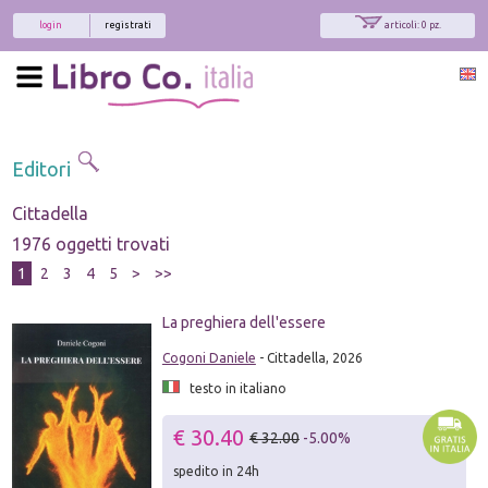
login
registrati
articoli: 0 pz.
Editori
Cittadella
1976 oggetti trovati
1
2
3
4
5
>
>>
La preghiera dell'essere
Cogoni Daniele
- Cittadella, 2026
testo in italiano
€ 30.40
€ 32.00
-5.00%
spedito in 24h