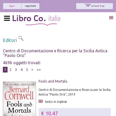
login
registrati
articoli: 0 pz.
Editori
Centro di Documentazione e Ricerca per la Sicilia Antica
"Paolo Orsi"
4696 oggetti trovati
1
2
3
4
5
>
>>
Fools and Mortals.
Centro di Documentazione e Ricerca per la Sicilia
Antica "Paolo Orsi", 2019
testo in inglese
€ 10.47