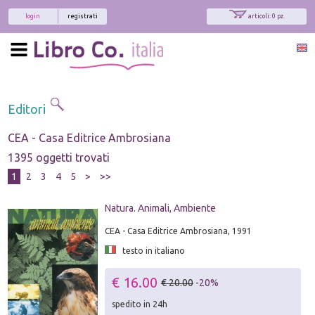
login
registrati
articoli: 0 pz.
Editori
CEA - Casa Editrice Ambrosiana
1395 oggetti trovati
1
2
3
4
5
>
>>
Natura. Animali, Ambiente
CEA - Casa Editrice Ambrosiana, 1991
testo in italiano
€ 16.00
€ 20.00
-20%
spedito in 24h