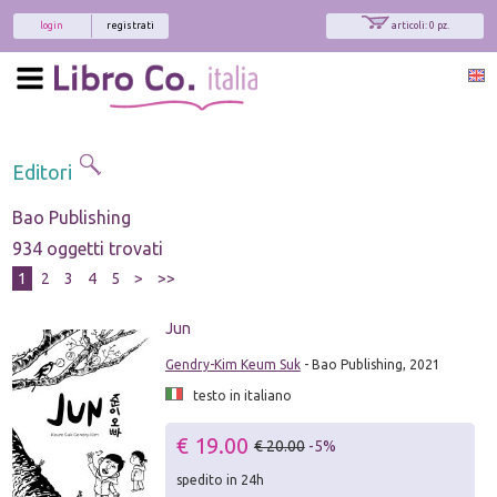
login
registrati
articoli: 0 pz.
Editori
Bao Publishing
934 oggetti trovati
1
2
3
4
5
>
>>
Jun
Gendry-Kim Keum Suk
- Bao Publishing, 2021
testo in italiano
€ 19.00
€ 20.00
-5%
spedito in 24h