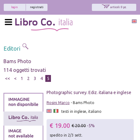
login
registrati
articoli: 0 pz.
Editori
Bams Photo
114 oggetti trovati
<<
<
1
2
3
4
5
Photographic survey. Ediz. italiana e inglese
Rosini Marco
- Bams Photo
testi in inglese, italiano
€ 19.00
€ 20.00
-5%
spedito in 2/3 sett.