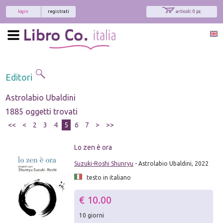
login
registrati
articoli: 0 pz.
Editori
Astrolabio Ubaldini
1885 oggetti trovati
<<
<
2
3
4
5
6
7
>
>>
Lo zen è ora
Suzuki-Roshi Shunryu
- Astrolabio Ubaldini, 2022
testo in italiano
€ 10.00
10 giorni