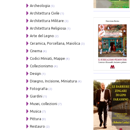
Archeologia
(5)
Architettura Civile
(1)
Architettura Militare
(3)
Architettura Religiosa
(1)
Arte del Legno
(2)
Ceramica, Porcellana, Maiolica
(3)
Cinema
(4)
Codici Miniati, Mappe
(4)
Collezionismo
(4)
Design
(1)
Disegno, Incisione, Miniatura
(4)
Fotografia
(2)
Giardini
(1)
Musei, collezioni
(7)
Musica
(7)
Pittura
(9)
Restauro
(2)