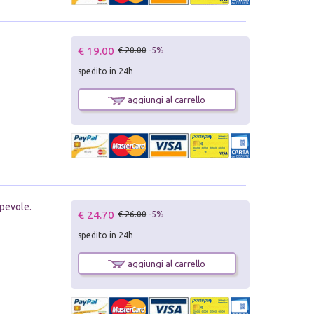
€ 19.00
€ 20.00
-5%
spedito in 24h
aggiungi al carrello
apevole.
€ 24.70
€ 26.00
-5%
spedito in 24h
aggiungi al carrello