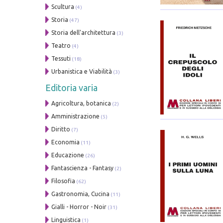
Scultura
(4)
Storia
(47)
Storia dell'architettura
(3)
Teatro
(4)
Tessuti
(18)
Urbanistica e Viabilità
(3)
Editoria varia
Agricoltura, botanica
(2)
Amministrazione
(5)
Diritto
(7)
Economia
(11)
Educazione
(26)
Fantascienza - Fantasy
(2)
Filosofia
(62)
Gastronomia, Cucina
(11)
Gialli - Horror - Noir
(31)
Linguistica
(1)