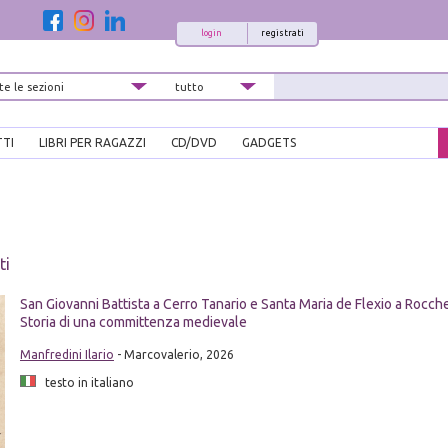
login
registrati
TTI
LIBRI PER RAGAZZI
CD/DVD
GADGETS
ti
San Giovanni Battista a Cerro Tanario e Santa Maria de Flexio a Rocch
Storia di una committenza medievale
Manfredini Ilario
- Marcovalerio, 2026
testo in italiano