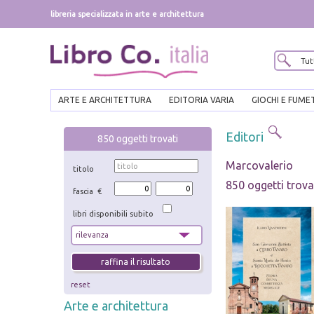
libreria specializzata in arte e architettura
ARTE E ARCHITETTURA
EDITORIA VARIA
GIOCHI E FUME
Editori
850
oggetti trovati
Marcovalerio
titolo
850 oggetti trova
fascia €
libri disponibili subito
reset
Arte e architettura