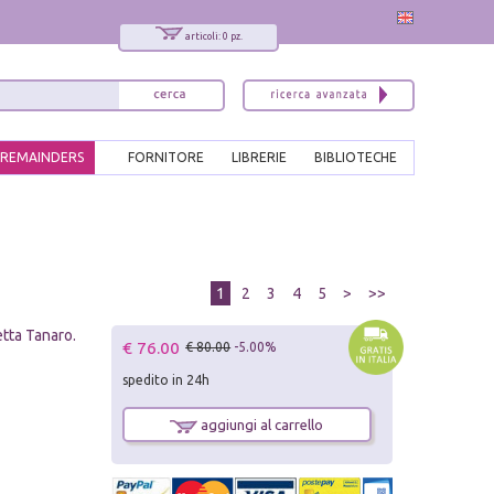
articoli: 0 pz.
REMAINDERS
FORNITORE
LIBRERIE
BIBLIOTECHE
1
2
3
4
5
>
>>
etta Tanaro.
€ 76.00
€ 80.00
-5.00%
spedito in 24h
aggiungi al carrello