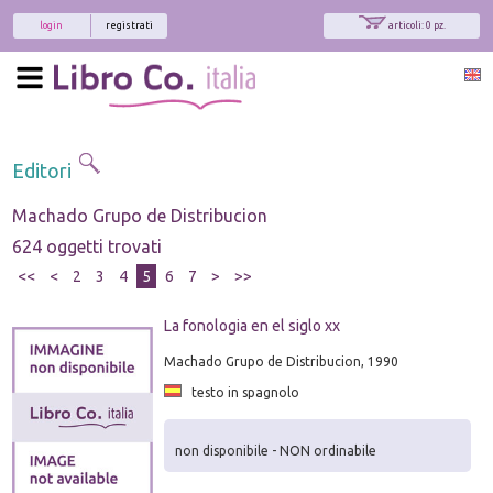
login
registrati
articoli: 0 pz.
Editori
Machado Grupo de Distribucion
624 oggetti trovati
<<
<
2
3
4
5
6
7
>
>>
La fonologia en el siglo xx
Machado Grupo de Distribucion, 1990
testo in spagnolo
non disponibile - NON ordinabile