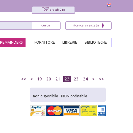
articoli: 0 pz.
REMAINDERS
FORNITORE
LIBRERIE
BIBLIOTECHE
<<
<
19
20
21
22
23
24
>
>>
non disponibile - NON ordinabile