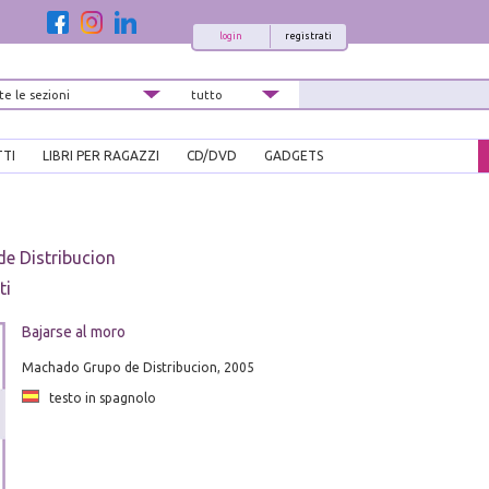
login
registrati
TTI
LIBRI PER RAGAZZI
CD/DVD
GADGETS
e Distribucion
ti
Bajarse al moro
Machado Grupo de Distribucion, 2005
testo in spagnolo