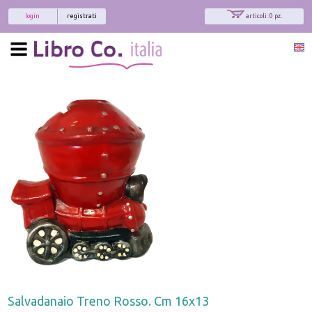
login
registrati
articoli: 0 pz.
Salvadanaio Treno Rosso. Cm 16x13