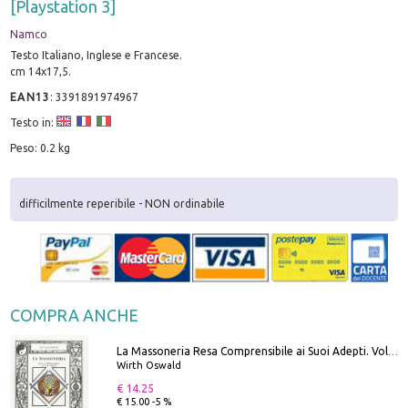
[Playstation 3]
Namco
Testo Italiano, Inglese e Francese.
cm 14x17,5.
EAN13
:
3391891974967
Testo in:
Peso: 0.2 kg
difficilmente reperibile - NON ordinabile
COMPRA ANCHE
La Massoneria Resa Comprensibile ai Suoi Adepti. Vol. 3: il Maestro.
Wirth Oswald
€ 14.25
€ 15.00 -5 %