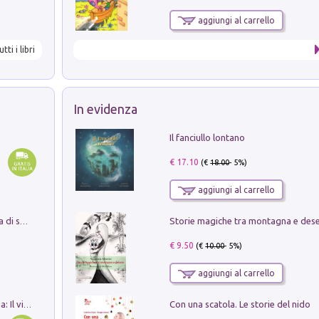
aggiungi al carrello
utti i libri
In evidenza
Il fanciullo lontano
€ 17.10
(€
18.00
- 5%)
aggiungi al carrello
Storie magiche tra montagna e des
Missione per un mondo migliore. Storia di speranza per ragazze e ragazzi di ogni età
€ 9.50
(€
10.00
- 5%)
aggiungi al carrello
Con una scatola. Le storie del nido
In balìa di Dante e Pinocchio. Seguito da: Il viaggio di Pinocchio nell'aldilà dantesco di Bettino d'Aloja