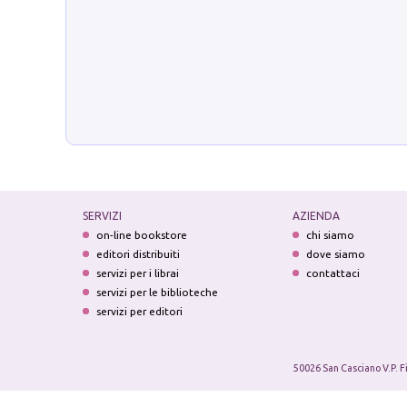
SERVIZI
AZIENDA
on-line bookstore
chi siamo
editori distribuiti
dove siamo
servizi per i librai
contattaci
servizi per le biblioteche
servizi per editori
50026 San Casciano V.P. F