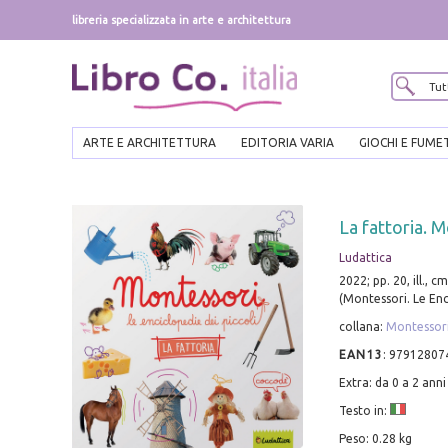
libreria specializzata in arte e architettura
ARTE E ARCHITETTURA
EDITORIA VARIA
GIOCHI E FUME
La fattoria. M
Ludattica
2022; pp. 20, ill., c
(Montessori. Le Enci
collana:
Montessori.
EAN13
:
97912807
Extra: da 0 a 2 anni
Testo in:
Peso: 0.28 kg