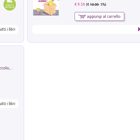
€ 9.50
(€
10.00
- 5%)
aggiungi al carrello
utti i libri
H. Christian Andersen: il Brutto Anatroccolo, il Soldatino di Piombo, la Piccola Fiammiferaia, Scarpette Rosse, i Vestiti Nuovi dell'Imperatore, E...
utti i libri