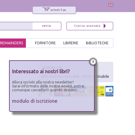
articoli: 0 pz.
REMAINDERS
FORNITORE
LIBRERIE
BIBLIOTECHE
x
€ 12.90
-5%
Interessato ai nostri libri?
difficilmente reperibile - NON ordinabile
Allora iscriviti alla nostra newsletter!
Sarai informato delle nostre novità, potrai
comunque cancellarti quando desideri.
modulo di iscrizione