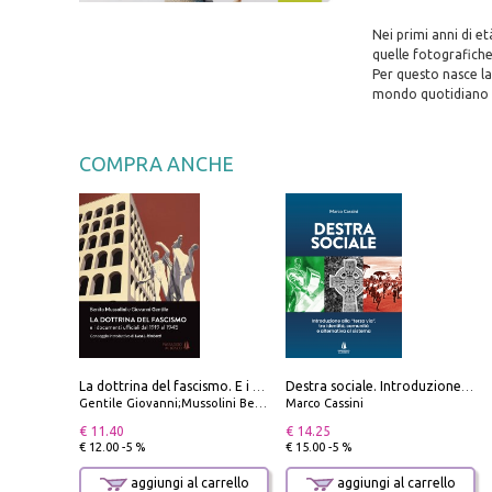
Nei primi anni di e
quelle fotografiche
Per questo nasce la
mondo quotidiano de
COMPRA ANCHE
La dottrina del fascismo. E i documenti ufficiali dal 1919 al 1945
Destra sociale. Introduzione alla «terza via», tra identità, comunità e alternativa al sistema
Gentile Giovanni;Mussolini Benito
Marco Cassini
€ 11.40
€ 14.25
€ 12.00 -5 %
€ 15.00 -5 %
aggiungi al carrello
aggiungi al carrello