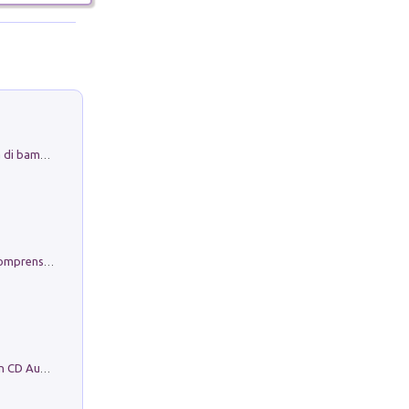
Museo Guttuso. Un Museo a Portata di bambino
Conoscere se stessi. Guida all'autocomprensione
Mare montagna città campagna. Con CD Audio