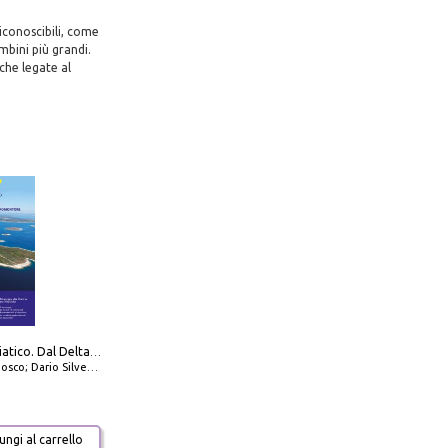
iconoscibili, come
bini più grandi.
che legate al
777 Alto Adriatico. Dal Delta del Po a Capo Promontore. Con QR Code
io Silvestro; Marco Sbrizzi
ngi al carrello