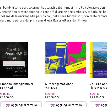
tà i bambini sono particolarmente attratti dalle immagini molto colorate e ben r
, perché non presuppongono la capacità di astrazione simbolica, propria dei bam
 collana delle enciclopedie per i piccoli, della linea Montessori, con tante temati
i bimbi a partire dai primi anni di età. Età di lettura: da 18 mesi.
Il mondo immaginario di
Autoprogettazione?
Smith Keri
Mari Enzo
Piero Magnabosco; Dar
€ 16.15
€ 20.90
€ 28.40
€ 17.00 -5 %
€ 22.00 -5 %
€ 29.90 -5 %
aggiungi al carrello
aggiungi al carrello
aggiu