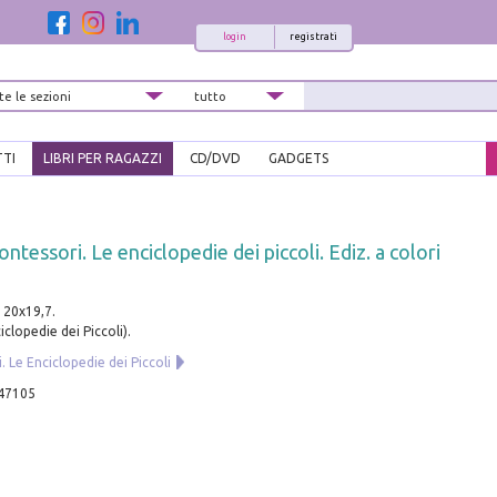
login
registrati
TTI
LIBRI PER RAGAZZI
CD/DVD
GADGETS
ontessori. Le enciclopedie dei piccoli. Ediz. a colori
m 20x19,7.
clopedie dei Piccoli).
 Le Enciclopedie dei Piccoli
47105