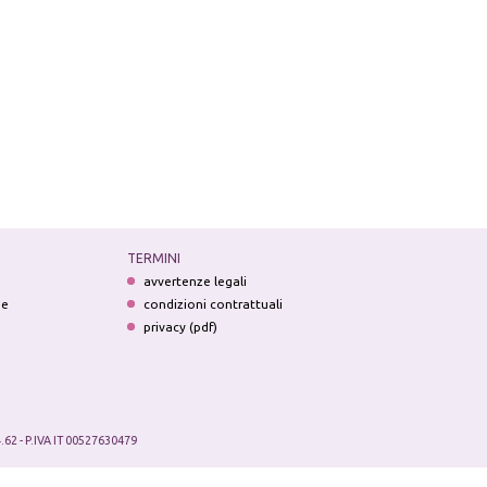
TERMINI
avvertenze legali
ne
condizioni contrattuali
privacy (pdf)
.62 - P.IVA IT 00527630479