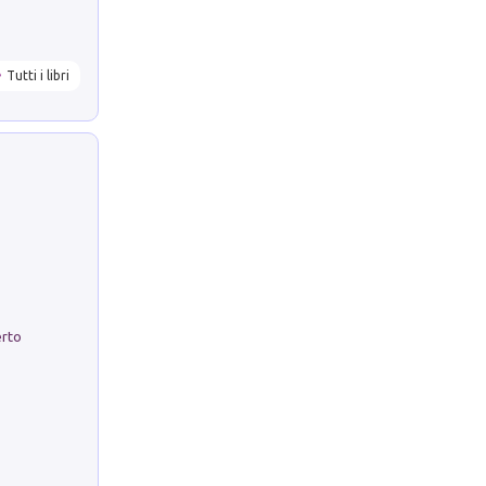
Tutti i libri
erto