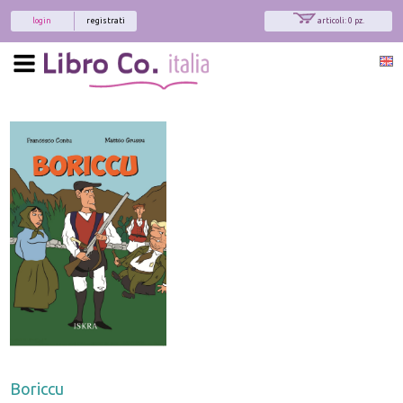
login
registrati
articoli: 0 pz.
Boriccu