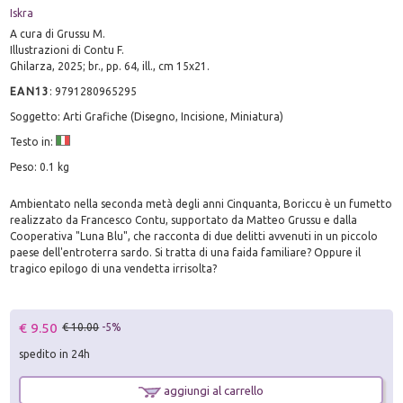
Iskra
A cura di Grussu M.
Illustrazioni di Contu F.
Ghilarza, 2025; br., pp. 64, ill., cm 15x21.
EAN13
:
9791280965295
Soggetto: Arti Grafiche (Disegno, Incisione, Miniatura)
Testo in:
Peso: 0.1 kg
Ambientato nella seconda metà degli anni Cinquanta, Boriccu è un fumetto
realizzato da Francesco Contu, supportato da Matteo Grussu e dalla
Cooperativa "Luna Blu", che racconta di due delitti avvenuti in un piccolo
paese dell'entroterra sardo. Si tratta di una faida familiare? Oppure il
tragico epilogo di una vendetta irrisolta?
€ 9.50
€ 10.00
-5%
spedito in 24h
aggiungi al carrello