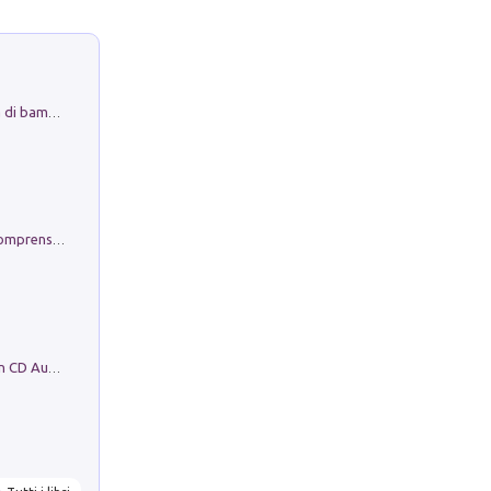
Museo Guttuso. Un Museo a Portata di bambino
Conoscere se stessi. Guida all'autocomprensione
Mare montagna città campagna. Con CD Audio