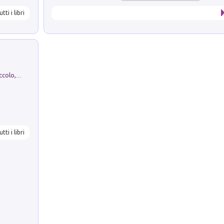
utti i libri
H. Christian Andersen: il Brutto Anatroccolo, il Soldatino di Piombo, la Piccola Fiammiferaia, Scarpette Rosse, i Vestiti Nuovi dell'Imperatore, E...
utti i libri