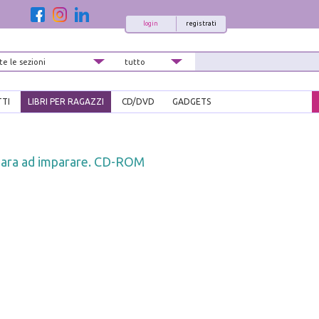
login
registrati
TTI
LIBRI PER RAGAZZI
CD/DVD
GADGETS
para ad imparare. CD-ROM