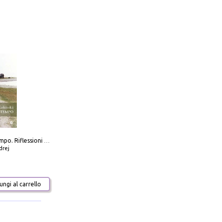
Scolpire il tempo. Riflessioni sul cinema.
drej
ngi al carrello