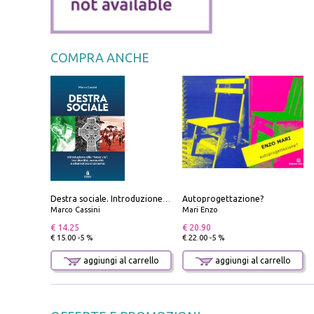
COMPRA ANCHE
Autoprogettazione?
Destra sociale. Introduzione alla «terza via», tra identità, comunità e alternativa al sistema
Marco Cassini
Mari Enzo
€ 14.25
€ 20.90
€ 15.00 -5 %
€ 22.00 -5 %
aggiungi al carrello
aggiungi al carrello