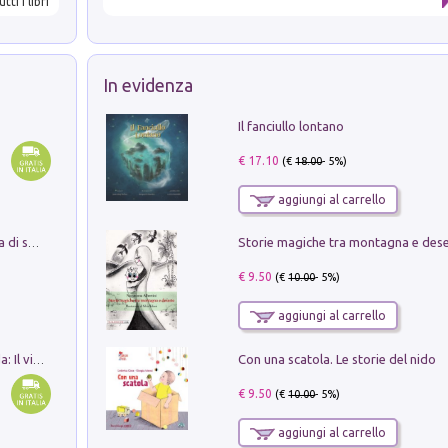
utti i libri
In evidenza
Il fanciullo lontano
€ 17.10
(€
18.00
- 5%)
aggiungi al carrello
Storie magiche tra montagna e des
Missione per un mondo migliore. Storia di speranza per ragazze e ragazzi di ogni età
€ 9.50
(€
10.00
- 5%)
aggiungi al carrello
Con una scatola. Le storie del nido
In balìa di Dante e Pinocchio. Seguito da: Il viaggio di Pinocchio nell'aldilà dantesco di Bettino d'Aloja
€ 9.50
(€
10.00
- 5%)
aggiungi al carrello