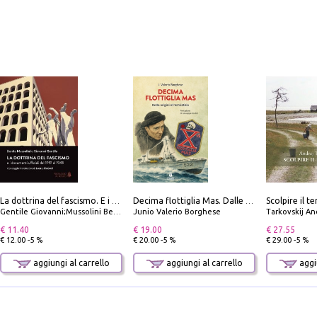
La dottrina del fascismo. E i documenti ufficiali dal 1919 al 1945
Decima flottiglia Mas. Dalle origini all'armistizio
Gentile Giovanni;Mussolini Benito
Junio Valerio Borghese
Tarkovskij An
€ 11.40
€ 19.00
€ 27.55
€ 12.00 -5 %
€ 20.00 -5 %
€ 29.00 -5 %
aggiungi al carrello
aggiungi al carrello
aggiu