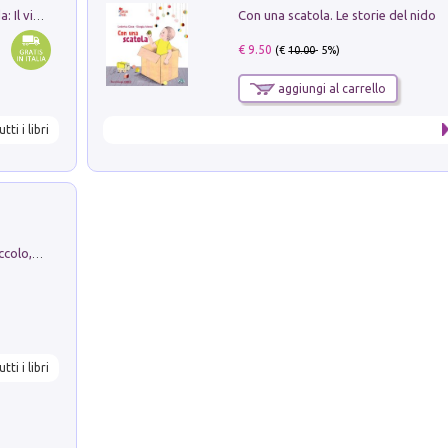
Con una scatola. Le storie del nido
In balìa di Dante e Pinocchio. Seguito da: Il viaggio di Pinocchio nell'aldilà dantesco di Bettino d'Aloja
€ 9.50
(€
10.00
- 5%)
aggiungi al carrello
utti i libri
H. Christian Andersen: il Brutto Anatroccolo, il Soldatino di Piombo, la Piccola Fiammiferaia, Scarpette Rosse, i Vestiti Nuovi dell'Imperatore, E...
utti i libri