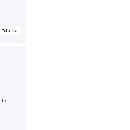
Tutti i libri
erto