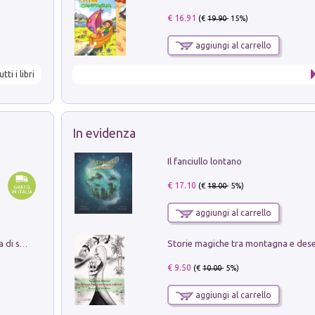
€ 16.91
(€
19.90
- 15%)
aggiungi al carrello
utti i libri
In evidenza
Il fanciullo lontano
€ 17.10
(€
18.00
- 5%)
aggiungi al carrello
Storie magiche tra montagna e des
Missione per un mondo migliore. Storia di speranza per ragazze e ragazzi di ogni età
€ 9.50
(€
10.00
- 5%)
aggiungi al carrello