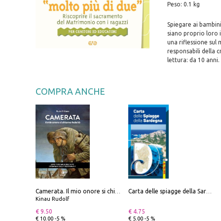
Peso: 0.1 kg
Spiegare ai bambin
siano proprio loro i
una riflessione sul
responsabili della c
lettura: da 10 anni.
COMPRA ANCHE
Camerata. Il mio onore si chiama fedeltà
Carta delle spiagge della Sardegna. Con custodia
Kinau Rudolf
€ 9.50
€ 4.75
€ 10.00 -5 %
€ 5.00 -5 %