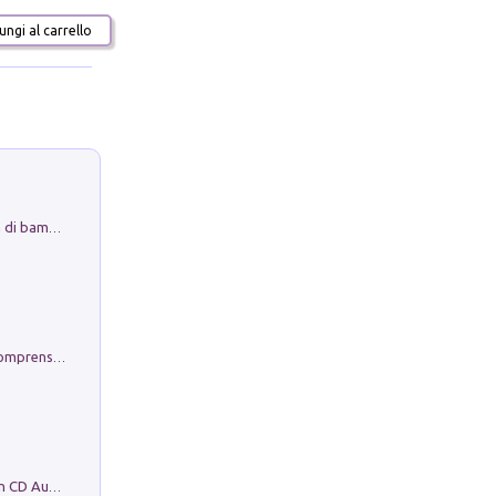
ngi al carrello
Museo Guttuso. Un Museo a Portata di bambino
Conoscere se stessi. Guida all'autocomprensione
Mare montagna città campagna. Con CD Audio