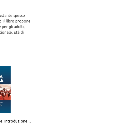
ostante spesso
o. Il libro propone
per gli adulti,
zionale. Età di
Destra sociale. Introduzione alla «terza via», tra identità, comunità e alternativa al sistema