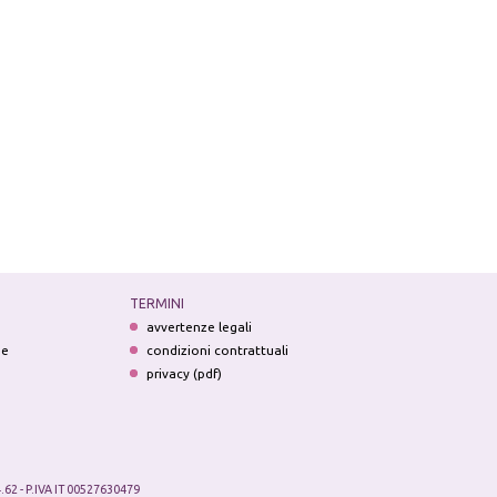
TERMINI
avvertenze legali
ne
condizioni contrattuali
privacy (pdf)
.62 - P.IVA IT 00527630479