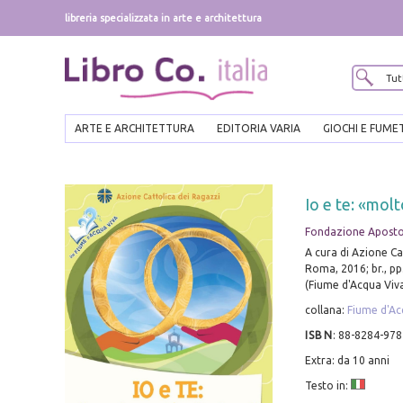
libreria specializzata in arte e architettura
ARTE E ARCHITETTURA
EDITORIA VARIA
GIOCHI E FUME
Io e te: «molt
Fondazione Aposto
A cura di Azione Ca
Roma, 2016; br., pp
(Fiume d'Acqua Viva
collana:
Fiume d'Ac
ISBN
:
88-8284-978
Extra: da 10 anni
Testo in: