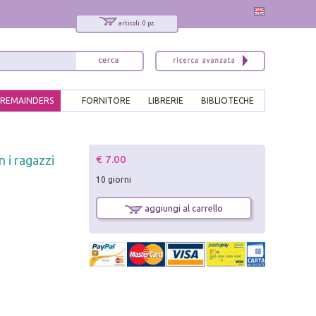
articoli: 0 pz.
REMAINDERS
FORNITORE
LIBRERIE
BIBLIOTECHE
x
€ 7.00
 i ragazzi
Interessato ai nostri libri?
10 giorni
Allora iscriviti alla nostra newsletter!
Sarai informato delle nostre novità, potrai
aggiungi al carrello
comunque cancellarti quando desideri.
modulo di iscrizione