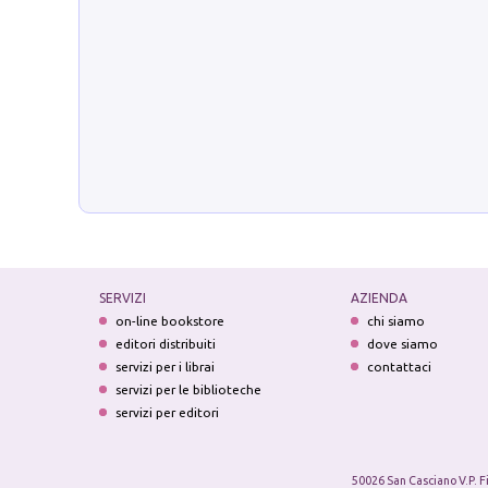
SERVIZI
AZIENDA
on-line bookstore
chi siamo
editori distribuiti
dove siamo
servizi per i librai
contattaci
servizi per le biblioteche
servizi per editori
50026 San Casciano V.P. F