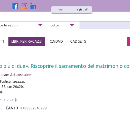
login
registrati
TTI
LIBRI PER RAGAZZI
CD/DVD
GADGETS
o più di due». Riscoprire il sacramento del matrimonio con
licam Actuositatem
ttolica ragazzi.
. 88, cm 20x20.
).
qua Viva
-3
-
EAN13
:
9788882849788