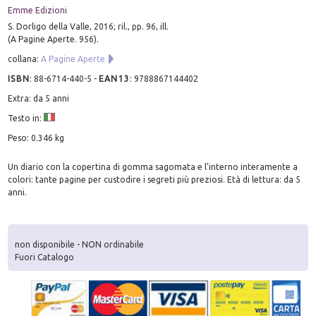
Emme Edizioni
S. Dorligo della Valle, 2016; ril., pp. 96, ill.
(A Pagine Aperte. 956).
collana:
A Pagine Aperte
ISBN
:
88-6714-440-5
-
EAN13
:
9788867144402
Extra: da 5 anni
Testo in:
Peso: 0.346 kg
Un diario con la copertina di gomma sagomata e l'interno interamente a
colori: tante pagine per custodire i segreti più preziosi. Età di lettura: da 5
anni.
non disponibile - NON ordinabile
Fuori Catalogo