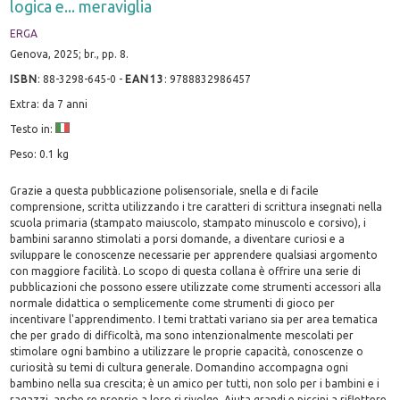
logica e... meraviglia
ERGA
Genova, 2025; br., pp. 8.
ISBN
:
88-3298-645-0
-
EAN13
:
9788832986457
Extra: da 7 anni
Testo in:
Peso: 0.1 kg
Grazie a questa pubblicazione polisensoriale, snella e di facile
comprensione, scritta utilizzando i tre caratteri di scrittura insegnati nella
scuola primaria (stampato maiuscolo, stampato minuscolo e corsivo), i
bambini saranno stimolati a porsi domande, a diventare curiosi e a
sviluppare le conoscenze necessarie per apprendere qualsiasi argomento
con maggiore facilità. Lo scopo di questa collana è offrire una serie di
pubblicazioni che possono essere utilizzate come strumenti accessori alla
normale didattica o semplicemente come strumenti di gioco per
incentivare l'apprendimento. I temi trattati variano sia per area tematica
che per grado di difficoltà, ma sono intenzionalmente mescolati per
stimolare ogni bambino a utilizzare le proprie capacità, conoscenze o
curiosità su temi di cultura generale. Domandino accompagna ogni
bambino nella sua crescita; è un amico per tutti, non solo per i bambini e i
ragazzi, anche se proprio a loro si rivolge. Aiuta grandi e piccini a riflettere