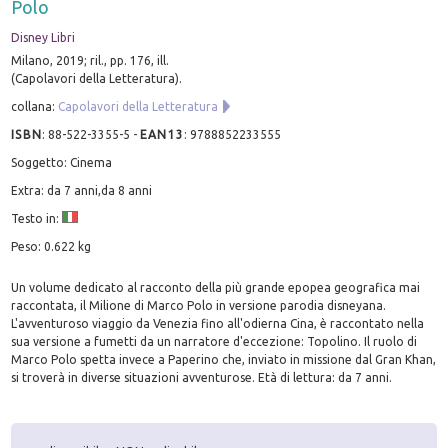
Polo
Disney Libri
Milano, 2019; ril., pp. 176, ill.
(Capolavori della Letteratura).
collana:
Capolavori della Letteratura
ISBN
:
88-522-3355-5
-
EAN13
:
9788852233555
Soggetto: Cinema
Extra: da 7 anni,da 8 anni
Testo in:
Peso: 0.622 kg
Un volume dedicato al racconto della più grande epopea geografica mai
raccontata, il Milione di Marco Polo in versione parodia disneyana.
L'avventuroso viaggio da Venezia fino all'odierna Cina, è raccontato nella
sua versione a fumetti da un narratore d'eccezione: Topolino. Il ruolo di
Marco Polo spetta invece a Paperino che, inviato in missione dal Gran Khan,
si troverà in diverse situazioni avventurose. Età di lettura: da 7 anni.