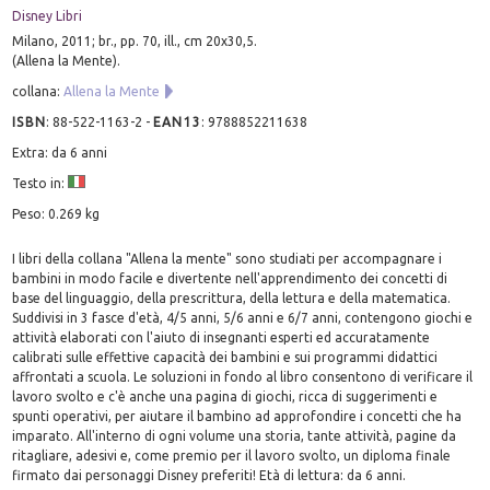
Disney Libri
Milano, 2011; br., pp. 70, ill., cm 20x30,5.
(Allena la Mente).
collana:
Allena la Mente
ISBN
:
88-522-1163-2
-
EAN13
:
9788852211638
Extra: da 6 anni
Testo in:
Peso: 0.269 kg
I libri della collana "Allena la mente" sono studiati per accompagnare i
bambini in modo facile e divertente nell'apprendimento dei concetti di
base del linguaggio, della prescrittura, della lettura e della matematica.
Suddivisi in 3 fasce d'età, 4/5 anni, 5/6 anni e 6/7 anni, contengono giochi e
attività elaborati con l'aiuto di insegnanti esperti ed accuratamente
calibrati sulle effettive capacità dei bambini e sui programmi didattici
affrontati a scuola. Le soluzioni in fondo al libro consentono di verificare il
lavoro svolto e c'è anche una pagina di giochi, ricca di suggerimenti e
spunti operativi, per aiutare il bambino ad approfondire i concetti che ha
imparato. All'interno di ogni volume una storia, tante attività, pagine da
ritagliare, adesivi e, come premio per il lavoro svolto, un diploma finale
firmato dai personaggi Disney preferiti! Età di lettura: da 6 anni.