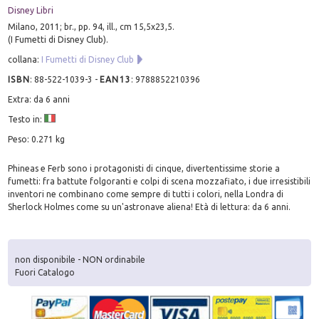
Disney Libri
Milano, 2011; br., pp. 94, ill., cm 15,5x23,5.
(I Fumetti di Disney Club).
collana:
I Fumetti di Disney Club
ISBN
:
88-522-1039-3
-
EAN13
:
9788852210396
Extra: da 6 anni
Testo in:
Peso: 0.271 kg
Phineas e Ferb sono i protagonisti di cinque, divertentissime storie a
fumetti: fra battute folgoranti e colpi di scena mozzafiato, i due irresistibili
inventori ne combinano come sempre di tutti i colori, nella Londra di
Sherlock Holmes come su un'astronave aliena! Età di lettura: da 6 anni.
non disponibile - NON ordinabile
Fuori Catalogo