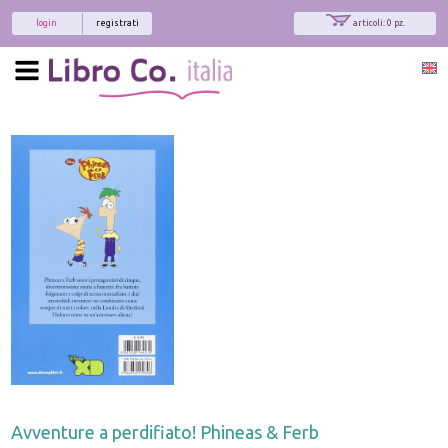
login
registrati
articoli: 0 pz.
Avventure a perdifiato! Phineas & Ferb