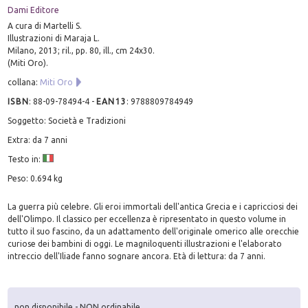
Dami Editore
A cura di Martelli S.
Illustrazioni di Maraja L.
Milano, 2013; ril., pp. 80, ill., cm 24x30.
(Miti Oro).
collana:
Miti Oro
ISBN
:
88-09-78494-4
-
EAN13
:
9788809784949
Soggetto: Società e Tradizioni
Extra: da 7 anni
Testo in:
Peso: 0.694 kg
La guerra più celebre. Gli eroi immortali dell'antica Grecia e i capricciosi dei
dell'Olimpo. Il classico per eccellenza è ripresentato in questo volume in
tutto il suo fascino, da un adattamento dell'originale omerico alle orecchie
curiose dei bambini di oggi. Le magniloquenti illustrazioni e l'elaborato
intreccio dell'Iliade fanno sognare ancora. Età di lettura: da 7 anni.
non disponibile - NON ordinabile