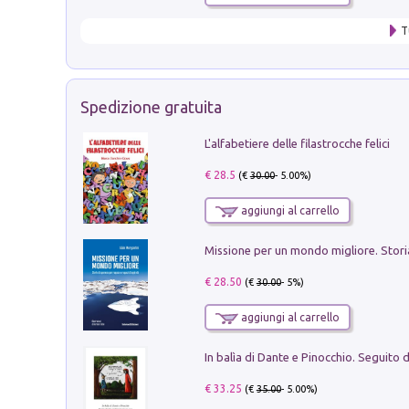
T
Spedizione gratuita
L'alfabetiere delle filastrocche felici
€ 28.5
(€
30.00
- 5.00%)
aggiungi al carrello
€ 28.50
(€
30.00
- 5%)
aggiungi al carrello
€ 33.25
(€
35.00
- 5.00%)