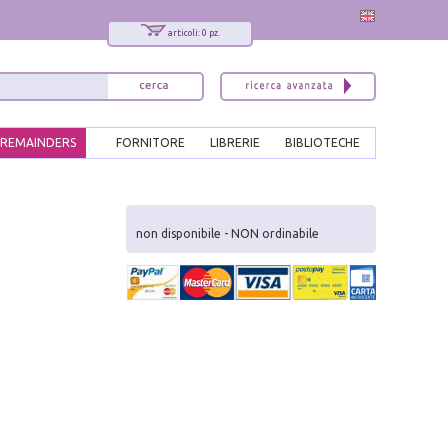
articoli: 0 pz.
REMAINDERS
FORNITORE
LIBRERIE
BIBLIOTECHE
x
Interessato ai nostri libri?
non disponibile - NON ordinabile
Allora iscriviti alla nostra newsletter!
Sarai informato delle nostre novità, potrai
comunque cancellarti quando desideri.
modulo di iscrizione