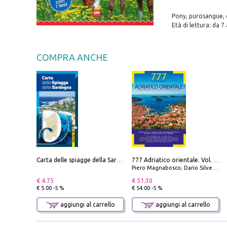
Pony, purosangue, c
Età di lettura: da 7 
COMPRA ANCHE
Carta delle spiagge della Sardegna. Con custodia
777 Adriatico orientale. Vol. 2: Costa della Dalmazia da Zara a Molunat, Isole della Dalmazia Meridionale e Montenegro
Piero Magnabosco; Dario Silvestro; Marco Sbrizzi
€ 4.75
€ 51.30
€ 5.00 -5 %
€ 54.00 -5 %
aggiungi al carrello
aggiungi al carrello