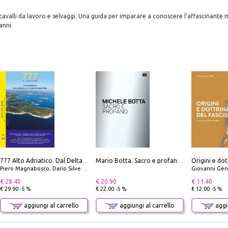
avalli da lavoro e selvaggi. Una guida per imparare a conoscere l'affascinante m
anni.
Origini e dot
777 Alto Adriatico. Dal Delta del Po a Capo Promontore. Con QR Code
Mario Botta. Sacro e profano-Sacred and profane
Piero Magnabosco; Dario Silvestro; Marco Sbrizzi
Giovanni Gen
€ 28.40
€ 20.90
€ 11.40
€ 29.90 -5 %
€ 22.00 -5 %
€ 12.00 -5 %
aggiungi al carrello
aggiungi al carrello
aggiu