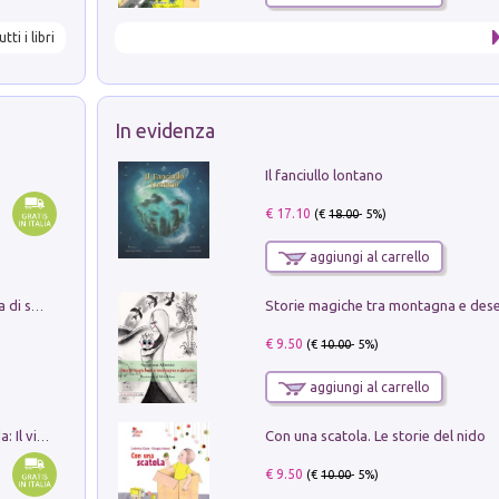
utti i libri
In evidenza
Il fanciullo lontano
€ 17.10
(€
18.00
- 5%)
aggiungi al carrello
Storie magiche tra montagna e des
Missione per un mondo migliore. Storia di speranza per ragazze e ragazzi di ogni età
€ 9.50
(€
10.00
- 5%)
aggiungi al carrello
Con una scatola. Le storie del nido
In balìa di Dante e Pinocchio. Seguito da: Il viaggio di Pinocchio nell'aldilà dantesco di Bettino d'Aloja
€ 9.50
(€
10.00
- 5%)