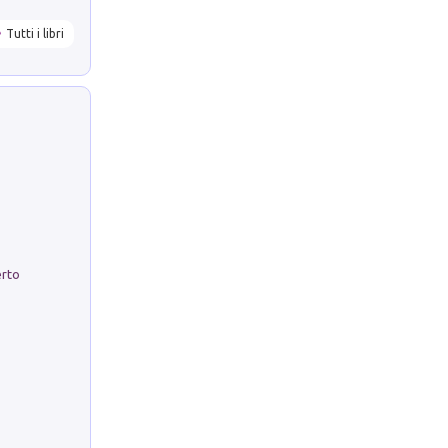
Tutti i libri
erto