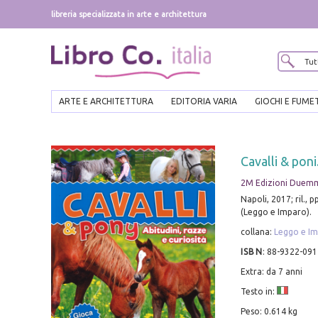
libreria specializzata in arte e architettura
ARTE E ARCHITETTURA
EDITORIA VARIA
GIOCHI E FUME
Cavalli & poni
2M Edizioni Duem
Napoli, 2017; ril., pp
(Leggo e Imparo).
collana:
Leggo e I
ISBN
:
88-9322-091
Extra: da 7 anni
Testo in:
Peso: 0.614 kg