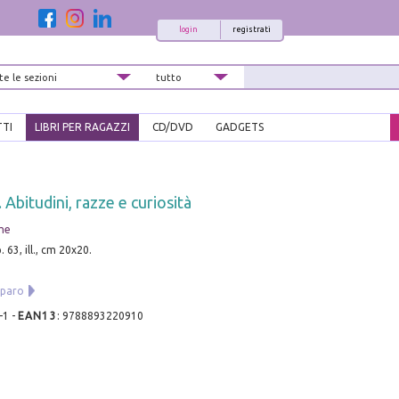
login
registrati
TTI
LIBRI PER RAGAZZI
CD/DVD
GADGETS
. Abitudini, razze e curiosità
me
. 63, ill., cm 20x20.
mparo
-1
-
EAN13
:
9788893220910