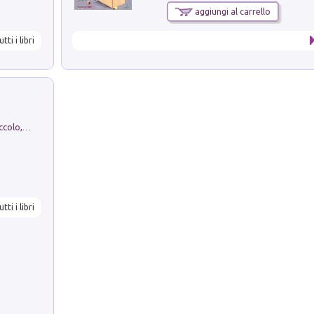
aggiungi al carrello
utti i libri
H. Christian Andersen: il Brutto Anatroccolo, il Soldatino di Piombo, la Piccola Fiammiferaia, Scarpette Rosse, i Vestiti Nuovi dell'Imperatore, E...
utti i libri