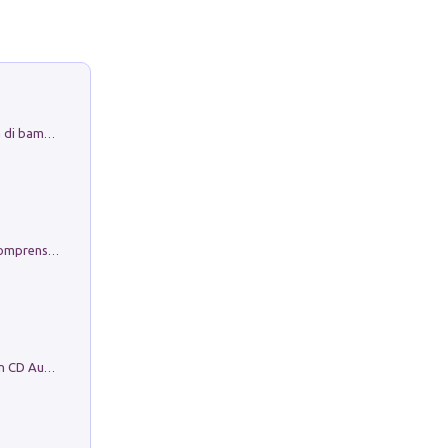
Museo Guttuso. Un Museo a Portata di bambino
Conoscere se stessi. Guida all'autocomprensione
Mare montagna città campagna. Con CD Audio