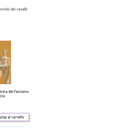
ondo dei cavalli!
trina del fascismo
tile
ngi al carrello