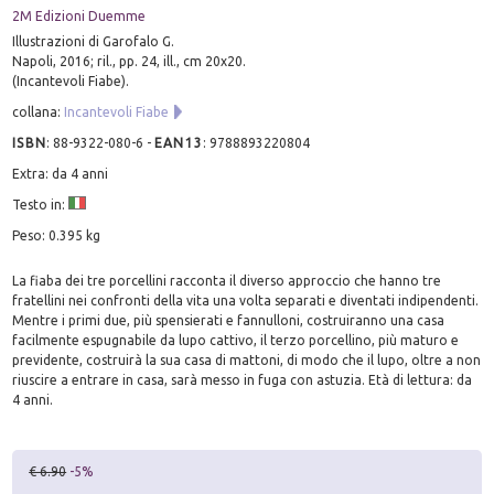
2M Edizioni Duemme
Illustrazioni di Garofalo G.
Napoli, 2016; ril., pp. 24, ill., cm 20x20.
(Incantevoli Fiabe).
collana:
Incantevoli Fiabe
ISBN
:
88-9322-080-6
-
EAN13
:
9788893220804
Extra: da 4 anni
Testo in:
Peso: 0.395 kg
La fiaba dei tre porcellini racconta il diverso approccio che hanno tre
fratellini nei confronti della vita una volta separati e diventati indipendenti.
Mentre i primi due, più spensierati e fannulloni, costruiranno una casa
facilmente espugnabile da lupo cattivo, il terzo porcellino, più maturo e
previdente, costruirà la sua casa di mattoni, di modo che il lupo, oltre a non
riuscire a entrare in casa, sarà messo in fuga con astuzia. Età di lettura: da
4 anni.
€ 6.90
-5%