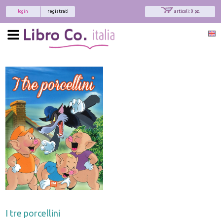
login
registrati
articoli: 0 pz.
I tre porcellini