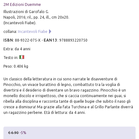
2M Edizioni Duemme
Illustrazioni di Garofalo G.
Napoli, 2016; ril., pp. 24, ill., cm 20x20.
(Incantevoli Fiabe).
collana:
Incantevoli Fiabe
ISBN
:
88-9322-075-X
-
EAN13
:
9788893220750
Extra: da 4 anni
Testo in:
Peso: 0.406 kg
Un classico della letteratura in cui sono narrate le disavventure di
Pinocchio, un vivace burattino di legno, combattuto tra la voglia di
divertirsi e il desiderio di diventare un bravo ragazzino. Pinocchio è un
monello discolo e irrispettoso, che si caccia continuamente nei guai, si
ribella alla disciplina e racconta tante di quelle bugie che subito il naso gli
cresce a dismisura! Ma grazie alla fata Turchina e al Grillo Parlante diverrà
un ragazzino perbene. Età di lettura: da 4 anni.
€ 6.90
-5%