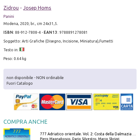
Zidrou
-
Josep Homs
Panini
Modena, 2020; br., cm 24x31,5.
ISBN
:
88-912-7808-4
-
EAN13
:
9788891278081
Soggetto: Arti Grafiche (Disegno, Incisione, Miniatura),Fumetti
Testo in:
Peso: 0.64 kg
non disponibile - NON ordinabile
Fuori Catalogo
COMPRA ANCHE
777 Adriatico orientale. Vol. 2: Costa della Dalmazia da Zara a Molunat, Isole della Dalmazia Meridionale e Montenegro
Piero Magnabosco; Dario Silvestro; Marco Sbrizzi