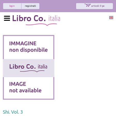
login
registrati
articoli: 0 pz.
Shi. Vol. 3